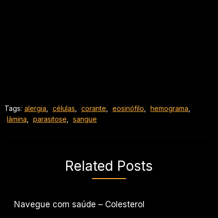
Tags:
alergia
,
células
,
corante
,
eosinófilo
,
hemograma
,
lâmina
,
parasitose
,
sangue
Related Posts
Navegue com saúde – Colesterol