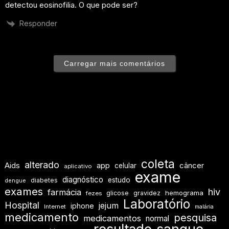
detectou eosinofilia. O que pode ser?
Responder
Carregar mais comentários
coleta
alterado
Aids
app
câncer
celular
aplicativo
exame
diagnóstico
estudo
diabetes
dengue
exames
hiv
farmácia
hemograma
glicose
gravidez
fezes
Laboratório
Hospital
jejum
iphone
Internet
malária
medicamento
pesquisa
medicamentos
normal
resultado