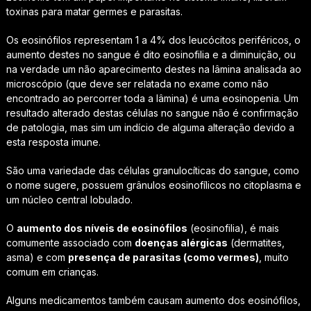
toxinas para matar germes e parasitas.
Os eosinófilos representam 1 a 4% dos leucócitos periféricos, o
aumento destes no sangue é dito eosinofilia e a diminuição, ou
na verdade um não aparecimento destes na lâmina analisada ao
microscópio (que deve ser relatada no exame como não
encontrado ao percorrer toda a lâmina) é uma eosinopenia. Um
resultado alterado destas células no sangue não é confirmação
de patologia, mas sim um indício de alguma alteração devido a
esta resposta imune.
São uma variedade das células granulocíticas do sangue, como
o nome sugere, possuem grânulos eosinofílicos no citoplasma e
um núcleo central lobulado.
O
aumento dos níveis de eosinófilos
(eosinofilia), é mais
comumente associado com
doenças alérgicas
(dermatites,
asma) e com
presença de parasitas (como vermes)
, muito
comum em crianças.
Alguns medicamentos também causam aumento dos eosinófilos,