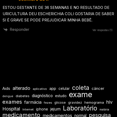
ESTOU GESTANTE DE 36 SEMANAS E NO RESULTADO DE
URICULTURA DEU ESCHERICHIA COLI GOSTARIA DE SABER
SI É GRAVE SE PODE PREJUDICAR MINHA BEBÊ.
Responder
Ver respostas
(1)
coleta
alterado
Aids
app
câncer
celular
aplicativo
exame
diagnóstico
estudo
diabetes
dengue
exames
hiv
farmácia
hemograma
glicose
gravidez
fezes
Laboratório
Hospital
jejum
iphone
Internet
malária
medicamento
pesquisa
medicamentos
normal