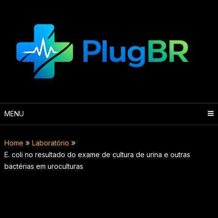
Skip
to
content
MENU
Home
Laboratório
E. coli no resultado do exame de cultura de urina e outras
bactérias em uroculturas