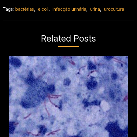
Tags:
bactérias
,
e.coli
,
infecção urinária
,
urina
,
urocultura
Related Posts