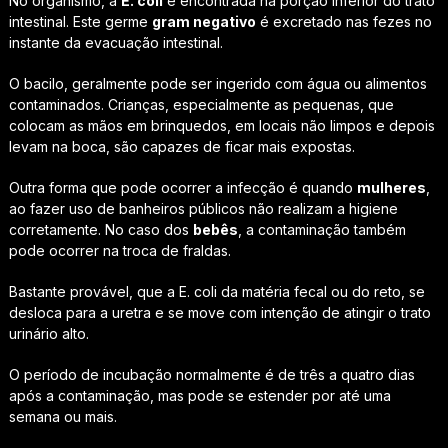
No organismo, a
E. coli
é encontrada na porção inferior do trato
intestinal. Este germe
gram negativo
é excretado nas fezes no
instante da evacuação intestinal.
O bacilo, geralmente pode ser ingerido com água ou alimentos
contaminados. Crianças, especialmente as pequenas, que
colocam as mãos em brinquedos, em locais não limpos e depois
levam na boca, são capazes de ficar mais expostas.
Outra forma que pode ocorrer a infecção é quando
mulheres
,
ao fazer uso de banheiros públicos não realizam a higiene
corretamente. No caso dos
bebês
, a contaminação também
pode ocorrer na troca de fraldas.
Bastante provável, que a E. coli da matéria fecal ou do reto, se
desloca para a uretra e se move com intenção de atingir o trato
urinário alto.
O período de incubação normalmente é de três a quatro dias
após a contaminação, mas pode se estender por até uma
semana ou mais.