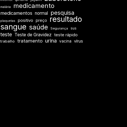
medicamento
malária
pesquisa
medicamentos
normal
resultado
positivo
preço
plaquetas
sangue
saúde
sus
Segurança
teste
Teste de Gravidez
teste rápido
urina
tratamento
vírus
vacina
trabalho