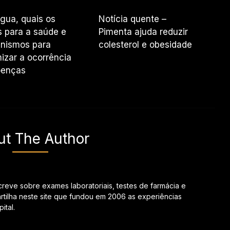
ngua, quais os
Notícia quente –
s para a saúde e
Pimenta ajuda reduzir
nismos para
colesterol e obesidade
izar a ocorrência
oenças
ut The Author
creve sobre exames laboratoriais, testes de farmácia e
tilha neste site que fundou em 2006 as experiências
ital.