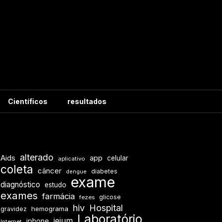
Científicos
resultados
alterado
Aids
app
celular
aplicativo
coleta
câncer
diabetes
dengue
exame
diagnóstico
estudo
exames
farmácia
glicose
fezes
hiv
Hospital
hemograma
gravidez
Laboratório
jejum
iphone
Internet