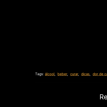
Tags:
álcool
,
beber
,
curar
,
dicas
,
dor de 
Re