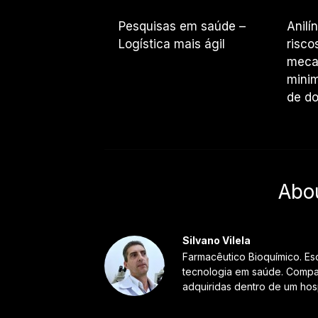
Pesquisas em saúde –
Anilí
Logística mais ágil
risco
meca
minim
de d
Abo
Silvano Vilela
Farmacêutico Bioquímico. Es
tecnologia em saúde. Compar
adquiridas dentro de um hosp