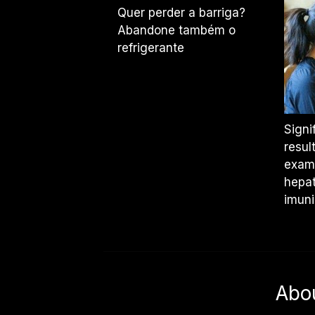
Quer perder a barriga?
Abandone também o
refrigerante
Signi
resul
exam
hepat
imun
Abo