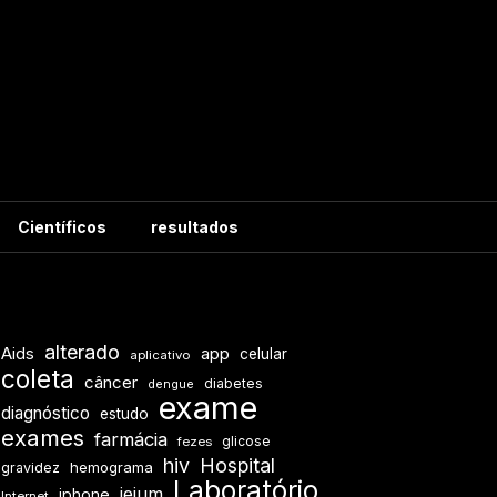
Científicos
resultados
alterado
Aids
app
celular
aplicativo
coleta
câncer
diabetes
dengue
exame
diagnóstico
estudo
exames
farmácia
glicose
fezes
hiv
Hospital
hemograma
gravidez
Laboratório
jejum
iphone
Internet