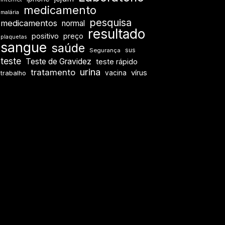
medicamento
malária
pesquisa
medicamentos
normal
resultado
positivo
preço
plaquetas
sangue
saúde
sus
Segurança
teste
Teste de Gravidez
teste rápido
urina
tratamento
vírus
vacina
trabalho