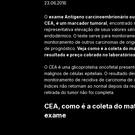
23.06.2016
O
exame Antígeno carcinoembrionário ou
CEA, é um marcador tumoral
, encontrado 
representativa elevação de seus valores sér
endodérmico. O teste serve para monitoramen
monitoramento de outros carcinomas de orig
de prognóstico.
Veja como é a coleta do ma
resultado e preço cobrado no laboratório
O CEA é uma glicoproteína oncofetal presen
malignos de células epiteliais. O resultado 
monitoramento de recidiva de carcinoma de c
índices não retornam ao normal depois da rea
retirada do tumor não foi completa.
CEA, como é a coleta do mate
exame