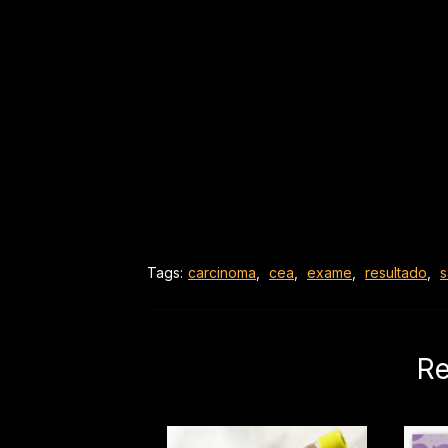
Tags:
carcinoma
,
cea
,
exame
,
resultado
,
Re