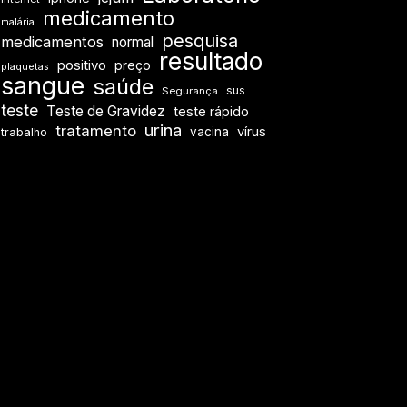
medicamento
malária
pesquisa
medicamentos
normal
resultado
positivo
preço
plaquetas
sangue
saúde
sus
Segurança
teste
Teste de Gravidez
teste rápido
urina
tratamento
vírus
vacina
trabalho