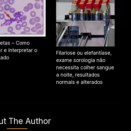
uetas – Como
r e interpretar o
Filariose ou elefantíase,
tado
exame sorologia não
necessita colher sangue
a noite, resultados
normais e alterados
ut The Author