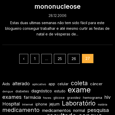
mononucleose
28.12.2006
Estas duas ultimas semanas não tem sido fácil para este
blogueiro conseguir trabalhar e até mesmo curtir as festas de
natal e de vésperas de...
Paginação
27
1
…
25
26
de
posts
coleta
alterado
Aids
app
câncer
celular
aplicativo
exame
diagnóstico
estudo
diabetes
dengue
exames
hiv
farmácia
hemograma
glicose
gravidez
fezes
Laboratório
Hospital
jejum
iphone
Internet
malária
medicamento
pesquisa
medicamentos
normal