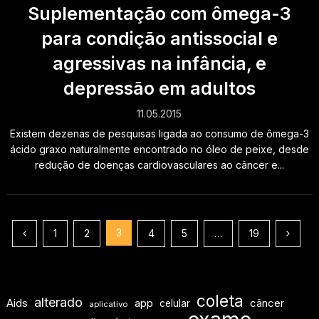
Suplementação com ômega-3
para condição antissocial e
agressivas na infância, e
depressão em adultos
11.05.2015
Existem dezenas de pesquisas ligada ao consumo de ômega-3
ácido graxo naturalmente encontrado no óleo de peixe, desde
redução de doenças cardiovasculares ao câncer e...
Paginação
3
1
2
4
5
…
19
de
posts
coleta
alterado
Aids
app
câncer
celular
aplicativo