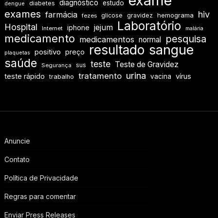
exame
diagnóstico
estudo
diabetes
dengue
exames
hiv
farmácia
hemograma
glicose
gravidez
fezes
Laboratório
Hospital
jejum
iphone
Internet
malária
medicamento
pesquisa
medicamentos
normal
resultado
sangue
positivo
preço
plaquetas
saúde
teste
Teste de Gravidez
sus
Segurança
urina
tratamento
teste rápido
vírus
vacina
trabalho
Anuncie
Contato
Política de Privacidade
Regras para comentar
Enviar Press Releases