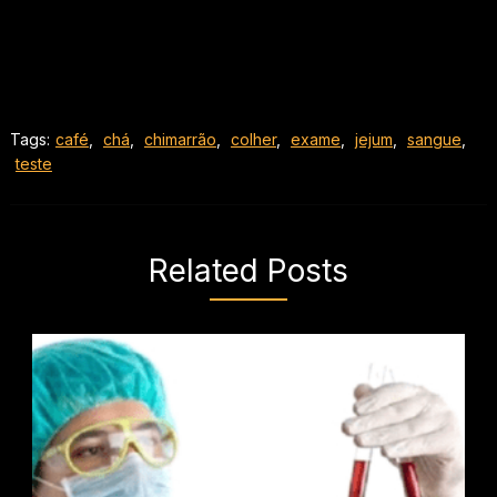
Tags:
café
,
chá
,
chimarrão
,
colher
,
exame
,
jejum
,
sangue
,
teste
Related Posts