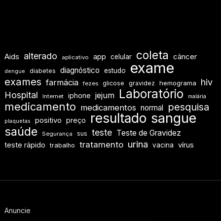
coleta
alterado
Aids
app
câncer
celular
aplicativo
exame
diagnóstico
estudo
diabetes
dengue
exames
hiv
farmácia
hemograma
glicose
gravidez
fezes
Laboratório
Hospital
jejum
iphone
Internet
malária
medicamento
pesquisa
medicamentos
normal
resultado
sangue
positivo
preço
plaquetas
saúde
teste
Teste de Gravidez
sus
Segurança
urina
tratamento
teste rápido
vírus
vacina
trabalho
Anuncie