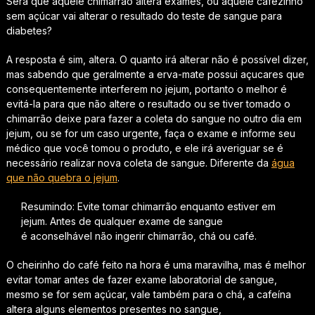
Será que aquele chimarrão altera exames, ou aquele cafezinho
sem açúcar vai alterar o resultado do teste de sangue para
diabetes?
A resposta é sim, altera. O quanto irá alterar não é possível dizer,
mas sabendo que geralmente a erva-mate possui açucares que
consequentemente interferem no jejum, portanto o melhor é
evitá-la para que não altere o resultado ou se tiver tomado o
chimarrão deixe para fazer a coleta do sangue no outro dia em
jejum, ou se for um caso urgente, faça o exame e informe seu
médico que você tomou o produto, e ele irá averiguar se é
necessário realizar nova coleta de sangue. Diferente da
água
que não quebra o jejum
.
Resumindo: Evite tomar chimarrão enquanto estiver em
jejum. Antes de qualquer exame de sangue
é aconselhável não ingerir chimarrão, chá ou café.
O cheirinho do café feito na hora é uma maravilha, mas é melhor
evitar tomar antes de fazer exame laboratorial de sangue,
mesmo se for sem açúcar, vale também para o chá, a cafeína
altera alguns elementos presentes no sangue,