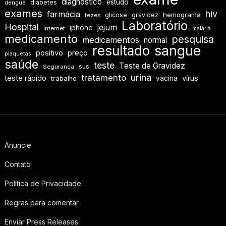
diagnóstico
estudo
diabetes
dengue
exames
hiv
farmácia
hemograma
glicose
gravidez
fezes
Laboratório
Hospital
jejum
iphone
Internet
malária
medicamento
pesquisa
medicamentos
normal
resultado
sangue
positivo
preço
plaquetas
saúde
teste
Teste de Gravidez
sus
Segurança
urina
tratamento
teste rápido
vírus
vacina
trabalho
Anuncie
Contato
Política de Privacidade
Regras para comentar
Enviar Press Releases