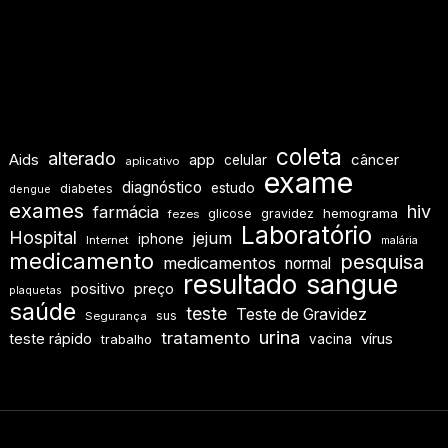
coleta
alterado
Aids
app
câncer
celular
aplicativo
exame
diagnóstico
estudo
diabetes
dengue
exames
hiv
farmácia
hemograma
glicose
gravidez
fezes
Laboratório
Hospital
jejum
iphone
Internet
malária
medicamento
pesquisa
medicamentos
normal
resultado
sangue
positivo
preço
plaquetas
saúde
teste
Teste de Gravidez
sus
Segurança
urina
tratamento
teste rápido
vírus
vacina
trabalho