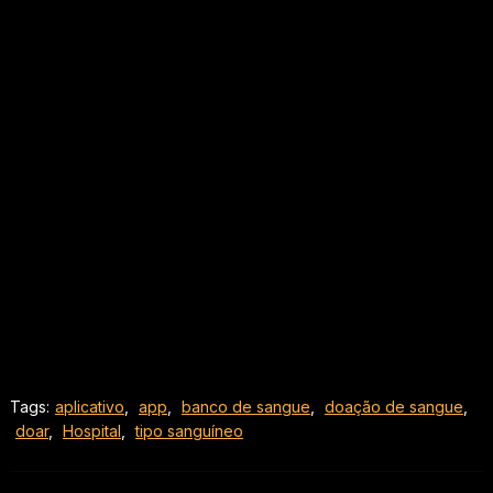
Tags:
aplicativo
,
app
,
banco de sangue
,
doação de sangue
,
doar
,
Hospital
,
tipo sanguíneo