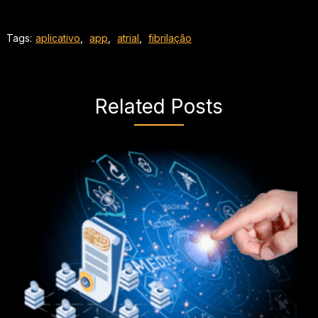
Tags:
aplicativo
,
app
,
atrial
,
fibrilação
Related Posts