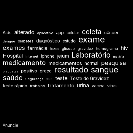
coleta
alterado
Aids
app
câncer
celular
aplicativo
exame
diagnóstico
estudo
diabetes
dengue
exames
hiv
farmácia
hemograma
glicose
gravidez
fezes
Laboratório
Hospital
jejum
iphone
Internet
malária
medicamento
pesquisa
medicamentos
normal
resultado
sangue
positivo
preço
plaquetas
saúde
teste
Teste de Gravidez
sus
Segurança
urina
tratamento
teste rápido
vírus
vacina
trabalho
Anuncie